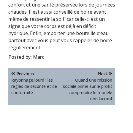
confort et une santé préservée lors de journées
chaudes. Il est aussi conseillé de boire avant
même de ressentir la soif, car celle-ci est un
signe que votre corps est déjà en déficit
hydrique. Enfin, emporter une bouteille d’eau
partout avec vous peut vous rappeler de boire
régulièrement.
Posted by:
Marc
Navigation
Previous
Next
de
Rayonnage lourd : les
Quand une mission
l’article
règles de sécurité et de
sociale prime sur le profit
conformité
: comprendre le modèle
non lucratif