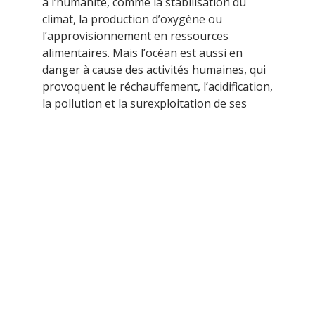
à l’humanité, comme la stabilisation du
climat, la production d’oxygène ou
l’approvisionnement en ressources
alimentaires. Mais l’océan est aussi en
danger à cause des activités humaines, qui
provoquent le réchauffement, l’acidification,
la pollution et la surexploitation de ses
richesses. Pour faire prendre […]
Posted by:
Marc
Read more . .
1
2
3
…
5
Suivant »